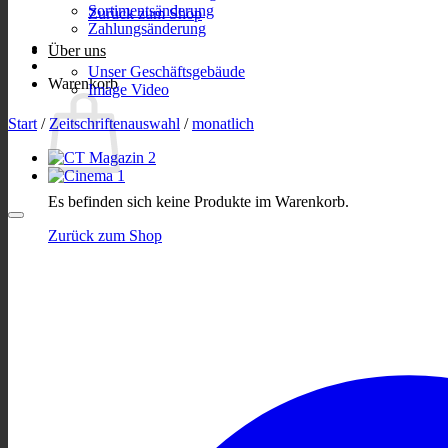
Sortimentsänderung
Zurück zum Shop
Zahlungsänderung
Über uns
Unser Geschäftsgebäude
Warenkorb
Image Video
Start
/
Zeitschriftenauswahl
/
monatlich
Es befinden sich keine Produkte im Warenkorb.
Zurück zum Shop