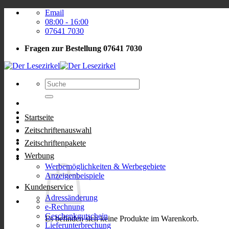
Zum
Email
Inhalt
08:00 - 16:00
springen
07641 7030
Fragen zur Bestellung
07641 7030
Suchen
nach:
Startseite
Zeitschriftenauswahl
Zeitschriftenpakete
Werbung
Werbemöglichkeiten & Werbegebiete
Anzeigenbeispiele
Kundenservice
Adressänderung
e-Rechnung
Geschenkgutschein
Es befinden sich keine Produkte im Warenkorb.
Lieferunterbrechung