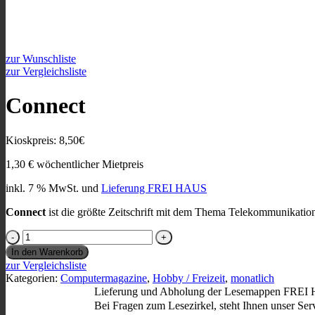
zur Wunschliste
zur Vergleichsliste
Connect
Kioskpreis: 8,50€
1,30
€
wöchentlicher Mietpreis
inkl. 7 % MwSt.
und
Lieferung FREI HAUS
Connect
ist die größte Zeitschrift mit dem Thema Telekommunikatio
Connect
Menge
In den Warenkorb
zur Vergleichsliste
Kategorien:
Computermagazine
,
Hobby / Freizeit
,
monatlich
Lieferung und Abholung der Lesemappen FRE
Bei Fragen zum Lesezirkel, steht Ihnen unser Se