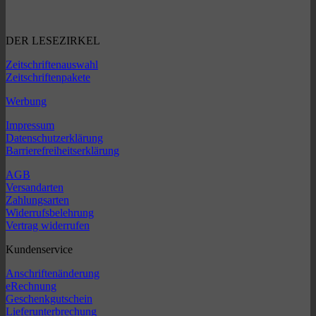
DER LESEZIRKEL
Zeitschriftenauswahl
Zeitschriftenpakete
Werbung
Impressum
Datenschutzerklärung
Barrierefreiheitserklärung
AGB
Versandarten
Zahlungsarten
Widerrufsbelehrung
Vertrag widerrufen
Kundenservice
Anschriftenänderung
eRechnung
Geschenkgutschein
Lieferunterbrechung