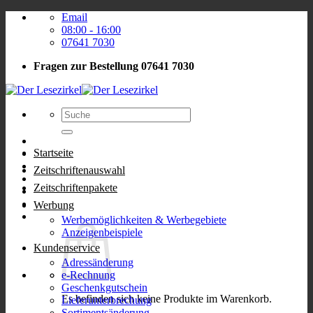
Zum
Email
Inhalt
08:00 - 16:00
springen
07641 7030
Fragen zur Bestellung
07641 7030
Suchen
nach:
Startseite
Zeitschriftenauswahl
Zeitschriftenpakete
Werbung
Werbemöglichkeiten & Werbegebiete
Anzeigenbeispiele
Kundenservice
Adressänderung
e-Rechnung
Geschenkgutschein
Es befinden sich keine Produkte im Warenkorb.
Lieferunterbrechung
Sortimentsänderung