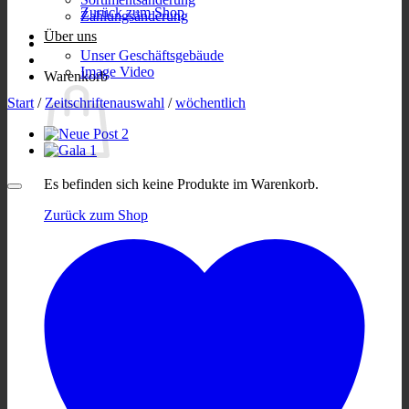
Zurück zum Shop
Zahlungsänderung
Über uns
Unser Geschäftsgebäude
Image Video
Warenkorb
Start
/
Zeitschriftenauswahl
/
wöchentlich
Es befinden sich keine Produkte im Warenkorb.
Zurück zum Shop