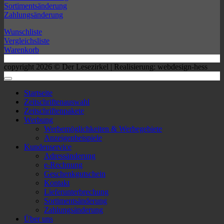
Sortimentsänderung
Zahlungsänderung
Wunschliste
Vergleichsliste
Warenkorb
copyright 2026 © Der Lesezirkel | Realisierung: webdesign-hess
Startseite
Zeitschriftenauswahl
Zeitschriftenpakete
Werbung
Werbemöglichkeiten & Werbegebiete
Anzeigenbeispiele
Kundenservice
Adressänderung
e-Rechnung
Geschenkgutschein
Kontakt
Lieferunterbrechung
Sortimentsänderung
Zahlungsänderung
Über uns