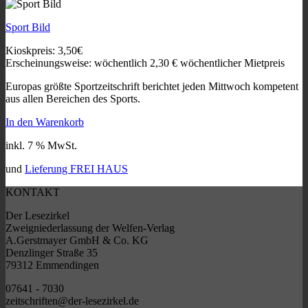
Sport Bild
Kioskpreis: 3,50€
Erscheinungsweise: wöchentlich
2,30
€
wöchentlicher Mietpreis
Europas größte Sportzeitschrift berichtet jeden Mittwoch kompetent
aus allen Bereichen des Sports.
In den Warenkorb
inkl. 7 % MwSt.
und
Lieferung FREI HAUS
KONTAKT
Der Lesezirkel
Zweigniederlassung der Welfen-Verlag
A.Gerstmayer GmbH & Co. KG
Denzlinger Straße 35
79312 Emmendingen
07641 - 7030
zeitschriften@der-lesezirkel.de